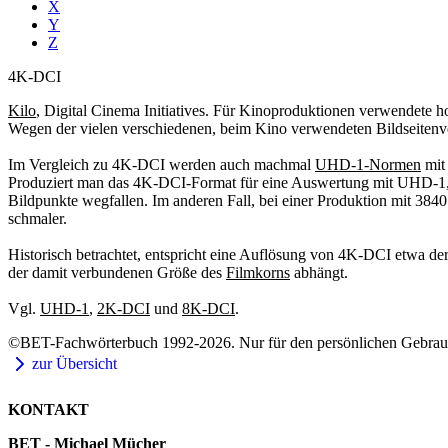
X
Y
Z
4K-DCI
Kilo
, Digital Cinema Initiatives. Für Kinoproduktionen verwendete h
Wegen der vielen verschiedenen, beim Kino verwendeten Bildseitenverh
Im Vergleich zu 4K-DCI werden auch machmal
UHD-1-Normen
mit 
Produziert man das 4K-DCI-Format für eine Auswertung mit UHD-1, ist
Bildpunkte wegfallen. Im anderen Fall, bei einer Produktion mit 384
schmaler.
Historisch betrachtet, entspricht eine Auflösung von 4K-DCI etwa de
der damit verbundenen Größe des
Filmkorns
abhängt.
Vgl.
UHD-1
,
2K-DCI
und
8K-DCI
.
©BET-Fachwörterbuch 1992-2026. Nur für den persönlichen Gebrauch
zur Übersicht
KONTAKT
BET - Michael Mücher