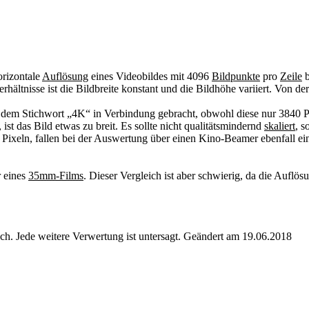
orizontale
Auflösung
eines Videobildes mit 4096
Bildpunkte
pro
Zeile
b
ältnisse ist die Bildbreite konstant und die Bildhöhe variiert. Von de
dem Stichwort „4K“ in Verbindung gebracht, obwohl diese nur 3840 Pi
 das Bild etwas zu breit. Es sollte nicht qualitätsmindernd
skaliert
, s
0 Pixeln, fallen bei der Auswertung über einen Kino-Beamer ebenfall 
r eines
35mm-Films
. Dieser Vergleich ist aber schwierig, da die Auflös
. Jede weitere Verwertung ist untersagt. Geändert am 19.06.2018