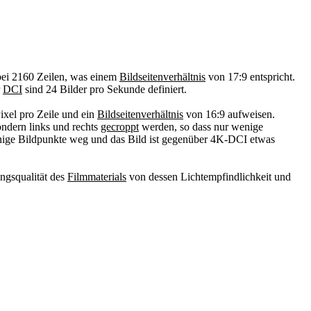
ei 2160 Zeilen, was einem
Bildseitenverhältnis
von 17:9 entspricht.
r
DCI
sind 24 Bilder pro Sekunde definiert.
xel pro Zeile und ein
Bildseitenverhältnis
von 16:9 aufweisen.
ondern links und rechts
gecroppt
werden, so dass nur wenige
einige Bildpunkte weg und das Bild ist gegenüber 4K-DCI etwas
ungsqualität des
Filmmaterials
von dessen Lichtempfindlichkeit und