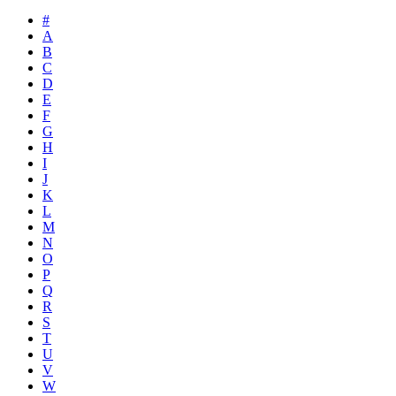
#
A
B
C
D
E
F
G
H
I
J
K
L
M
N
O
P
Q
R
S
T
U
V
W