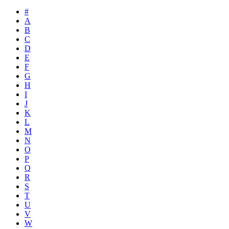
#
A
B
C
D
E
F
G
H
I
J
K
L
M
N
O
P
Q
R
S
T
U
V
W