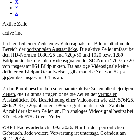
X
Y
Z
Aktive Zeile
active line
1.) Der Teil einer
Zeile
eines Videosignals mit Bildinhalt ohne den
Bereich der
horizontalen Austastlücke
. Die aktive Zeile umfasst bei
den
HD-Normen
1080i/25
und
720p/50
und 1920 bzw. 1280
Bildpunkte, bei
digitalen Videosignalen
der
SD-Norm
576i/25
720
von insgesamt 864 Bildpunkten. Da
analoge Videosignale
keine
definierten
Bildpunkte
aufweisen, gibt man die Zeit von 52
µs
gegenüber insgesamt 64 µs an.
2.) Im Plural beschreiben so genannte aktive Zeilen alle diejenigen
Zeilen
, die Bildinhalt tragen ohne die Zeilen der
vertikalen
Austastlücke
. Die Bezeichnung einer
Videonorm
wie z.B.
576i/25
,
480i/29,97
,
720p/50
oder
1080i/25
gibt mit der ersten Zahl die
Anzahl der aktiven Zeilen an. Ein
analoges Videosignal
besitzt bei
SD
jedoch 575 aktiven Zeilen.
©BET-Fachwörterbuch 1992-2026. Nur für den persönlichen
Gebrauch. Jede weitere Verwertung ist untersagt. Geändert am
30.11.2014