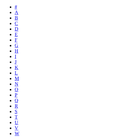
#
A
B
C
D
E
F
G
H
I
J
K
L
M
N
O
P
Q
R
S
T
U
V
W