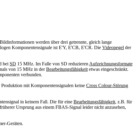
 Bildinformationen werden über drei getrennte, gleich lange
nalogen Komponentensignale ist E'Y, E'CB, E'CR. Die
Videopegel
der
d bei
SD
15 MHz. Im Falle von SD reduzieren
Aufzeichnungsformate
gnals von 15 MHz in der
Bearbeitungsfähigkeit
etwas eingeschränkt.
Komponenten verbunden.
er Produktion mit Komponentensignalen keine
Cross Colour-Störung
ensignal in keinem Fall. Die für eine
Bearbeitungsfähigkeit
, z.B. für
l früherer Ursprung aus einem FBAS-Signal leider nicht anzusehen,
mer-Geräten.