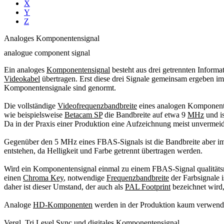
X
Y
Z
Analoges Komponentensignal
analogue component signal
Ein analoges
Komponentensignal
besteht aus drei getrennten Inform
Videokabel
übertragen. Erst diese drei Signale gemeinsam ergeben 
Komponentensignale sind genormt.
Die vollständige
Videofrequenzbandbreite
eines analogen Komponente
wie beispielsweise
Betacam SP
die Bandbreite auf etwa 9
MHz
und i
Da in der Praxis einer Produktion eine Aufzeichnung meist unvermei
Gegenüber den 5 MHz eines FBAS-Signals ist die Bandbreite aber im
entstehen, da Helligkeit und Farbe getrennt übertragen werden.
Wird ein Komponentensignal einmal zu einem FBAS-Signal qualitätsre
einen
Chroma Key
, notwendige
Frequenzbandbreite
der Farbsignale i
daher ist dieser Umstand, der auch als
PAL Footprint
bezeichnet wird,
Analoge
HD-Komponenten
werden in der Produktion kaum verwend
Vergl.
Tri Level Sync
und
digitales Komponentensignal
.