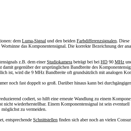
ationen: dem
Luma-Signal
und den beiden
Farbdifferenzsignalen
. Diese
im Wortsinne das Komponentensignal. Die korrekte Bezeichnung der a
nsignals z.B. dem einer
Studiokamera
beträgt bei bei
HD
90
MHz
un
st damit gegenüber der ursprünglichen Bandbreite des Komponentensi
dlich ist, wird die 9 MHz Bandbreite oft grundsätzlich mit analogen 
mer noch fast doppelt so groß. Darüber hinaus kann bei durchgängig
duzierend codiert, so hilft eine erneute Wandlung zu einem Komponent
st nicht wiederherstellbar. Einem Komponentensignal ist sein eventuel
 möglichst zu vermeiden.
et, entsprechende
Schnittstellen
finden sich aber noch an vielen Consu