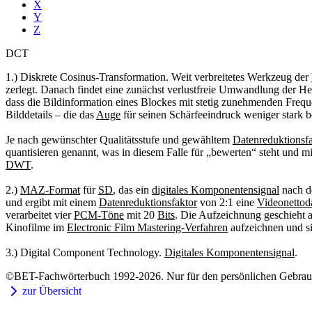
X
Y
Z
DCT
1.) Diskrete Cosinus-Transformation. Weit verbreitetes Werkzeug der
zerlegt. Danach findet eine zunächst verlustfreie Umwandlung der Hel
dass die Bildinformation eines Blockes mit stetig zunehmenden Frequ
Bilddetails – die das
Auge
für seinen Schärfeeindruck weniger stark be
Je nach gewünschter Qualitätsstufe und gewähltem
Datenreduktionsf
quantisieren genannt, was in diesem Falle für „bewerten“ steht und m
DWT
.
2.)
MAZ-Format
für
SD
, das ein
digitales Komponentensignal
nach d
und ergibt mit einem
Datenreduktionsfaktor
von 2:1 eine
Videonettod
verarbeitet vier
PCM-Töne
mit 20
Bits
. Die Aufzeichnung geschieht a
Kinofilme im
Electronic Film Mastering-Verfahren
aufzeichnen und si
3.) Digital Component Technology.
Digitales Komponentensignal
.
©BET-Fachwörterbuch 1992-2026. Nur für den persönlichen Gebrauch
zur Übersicht