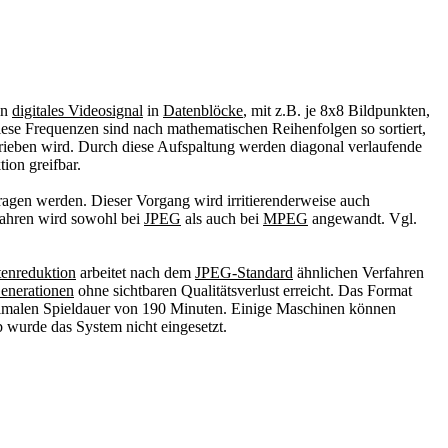
in
digitales Videosignal
in
Datenblöcke
, mit z.B. je 8x8 Bildpunkten,
iese Frequenzen sind nach mathematischen Reihenfolgen so sortiert,
chrieben wird. Durch diese Aufspaltung werden diagonal verlaufende
ion greifbar.
ragen werden. Dieser Vorgang wird irritierenderweise auch
fahren wird sowohl bei
JPEG
als auch bei
MPEG
angewandt. Vgl.
enreduktion
arbeitet nach dem
JPEG-Standard
ähnlichen Verfahren
enerationen
ohne sichtbaren Qualitätsverlust erreicht. Das Format
malen Spieldauer von 190 Minuten. Einige Maschinen können
b wurde das System nicht eingesetzt.