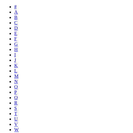
#
A
B
C
D
E
F
G
H
I
J
K
L
M
N
O
P
Q
R
S
T
U
V
W