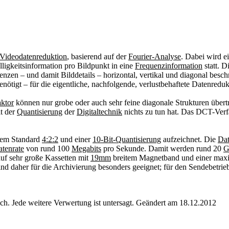
Videodatenreduktion
, basierend auf der
Fourier-Analyse
. Dabei wird e
ligkeitsinformation pro Bildpunkt in eine
Frequenzinformation
statt. D
enzen – und damit Bilddetails – horizontal, vertikal und diagonal bes
nötigt – für die eigentliche, nachfolgende, verlustbehaftete Datenredukt
aktor
können nur grobe oder auch sehr feine diagonale Strukturen übert
it der
Quantisierung
der
Digitaltechnik
nichts zu tun hat. Das DCT-Ver
em Standard
4:2:2
und einer
10-Bit-Quantisierung
aufzeichnet. Die
Dat
atenrate
von rund 100
Megabits
pro Sekunde. Damit werden rund 20
G
uf sehr große Kassetten mit
19mm
breitem Magnetband und einer maxi
nd daher für die Archivierung besonders geeignet; für den Sendebetrie
. Jede weitere Verwertung ist untersagt. Geändert am 18.12.2012