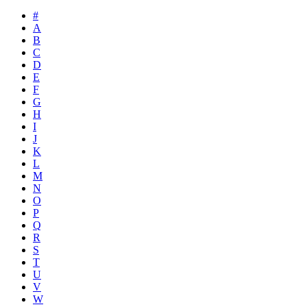
#
A
B
C
D
E
F
G
H
I
J
K
L
M
N
O
P
Q
R
S
T
U
V
W