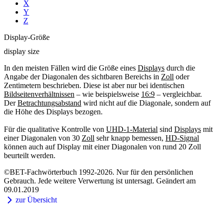
X
Y
Z
Display-Größe
display size
In den meisten Fällen wird die Größe eines
Displays
durch die
Angabe der Diagonalen des sichtbaren Bereichs in
Zoll
oder
Zentimetern beschrieben. Diese ist aber nur bei identischen
Bildseitenverhältnissen
– wie beispielsweise
16:9
– vergleichbar.
Der
Betrachtungsabstand
wird nicht auf die Diagonale, sondern auf
die Höhe des Displays bezogen.
Für die qualitative Kontrolle von
UHD-1-Material
sind
Displays
mit
einer Diagonalen von 30
Zoll
sehr knapp bemessen,
HD-Signal
können auch auf Display mit einer Diagonalen von rund 20 Zoll
beurteilt werden.
©BET-Fachwörterbuch 1992-2026. Nur für den persönlichen
Gebrauch. Jede weitere Verwertung ist untersagt. Geändert am
09.01.2019
zur Übersicht