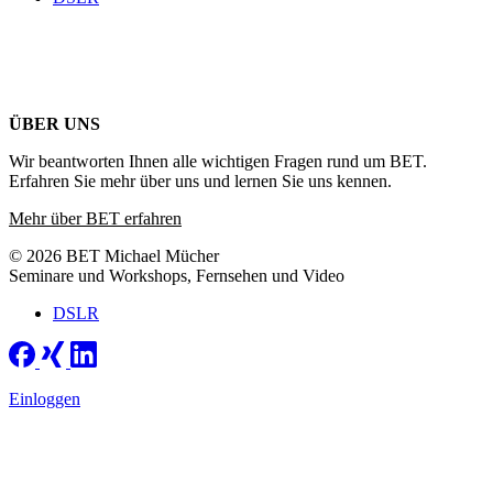
ÜBER UNS
Wir beantworten Ihnen alle wichtigen Fragen rund um BET.
Erfahren Sie mehr über uns und lernen Sie uns kennen.
Mehr über BET erfahren
© 2026 BET Michael Mücher
Seminare und Workshops, Fernsehen und Video
DSLR
Einloggen