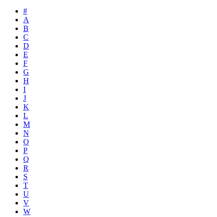
#
A
B
C
D
E
F
G
H
I
J
K
L
M
N
O
P
Q
R
S
T
U
V
W