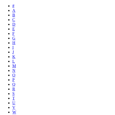
#
A
B
C
D
E
F
G
H
I
J
K
L
M
N
O
P
Q
R
S
T
U
V
W