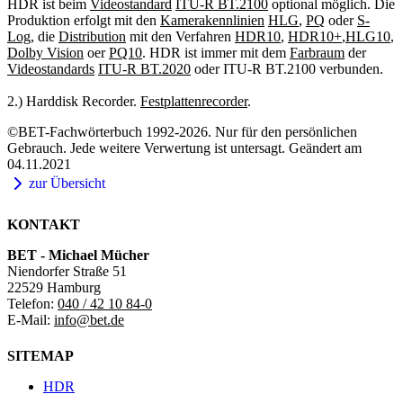
HDR ist beim
Videostandard
ITU-R BT.2100
optional möglich. Die
Produktion erfolgt mit den
Kamerakennlinien
HLG
,
PQ
oder
S-
Log
, die
Distribution
mit den Verfahren
HDR10
,
HDR10+
,
HLG10
,
Dolby Vision
oer
PQ10
. HDR ist immer mit dem
Farbraum
der
Videostandards
ITU-R BT.2020
oder ITU-R BT.2100 verbunden.
2.) Harddisk Recorder.
Festplattenrecorder
.
©BET-Fachwörterbuch 1992-2026. Nur für den persönlichen
Gebrauch. Jede weitere Verwertung ist untersagt. Geändert am
04.11.2021
zur Übersicht
KONTAKT
BET - Michael Mücher
Niendorfer Straße 51
22529 Hamburg
Telefon:
040 / 42 10 84-0
E-Mail:
info@bet.de
SITEMAP
HDR