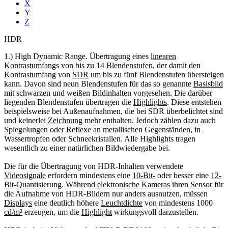
X
Y
Z
HDR
1.) High Dynamic Range. Übertragung eines
linearen
Kontrastumfangs
von bis zu 14
Blendenstufen
, der damit den
Kontrastumfang von
SDR
um bis zu fünf Blendenstufen übersteigen
kann. Davon sind neun Blendenstufen für das so genannte
Basisbild
mit schwarzen und weißen Bildinhalten vorgesehen. Die darüber
liegenden Blendenstufen übertragen die
Highlights
. Diese entstehen
beispielsweise bei Außenaufnahmen, die bei SDR überbelichtet sind
und keinerlei
Zeichnung
mehr enthalten. Jedoch zählen dazu auch
Spiegelungen oder Reflexe an metallischen Gegenständen, in
Wassertropfen oder Schneekristallen. Alle Highlights tragen
wesentlich zu einer natürlichen Bildwiedergabe bei.
Die für die Übertragung von HDR-Inhalten verwendete
Videosignale
erfordern mindestens eine
10-Bit-
oder besser eine
12-
Bit-Quantisierung
. Während
elektronische Kameras
ihren
Sensor
für
die Aufnahme von HDR-Bildern nur anders ausnutzen, müssen
Displays
eine deutlich höhere
Leuchtdichte
von mindestens 1000
cd/m²
erzeugen, um die
Highlight
wirkungsvoll darzustellen.