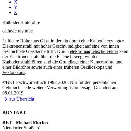
X
Y
Z
Kathodenstrahlröhre
cathode ray tube
Luftleere Röhre aus Glas, in der ein durch eine Kathode erzeugter
Elektronenstrahl
mit hoher Geschwindigkeit auf eine von innen
beschichtete Glasfläche trifft. Durch
elektromagnetische Felder
kann
der Elektronenstrahl über die Fläche bewegt werden.
Kathodenstrahlröhren sind die Grundlage einer
Kameraröhre
und
einer
Bildröhre
sowie auch eines früheren
Oszilloskops
und
Vektorskops
.
©BET-Fachwörterbuch 1992-2026. Nur für den persönlichen
Gebrauch. Jede weitere Verwertung ist untersagt. Geändert am
05.01.2019
zur Übersicht
KONTAKT
BET - Michael Mücher
Niendorfer Straße 51