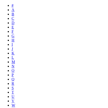
#
A
B
C
D
E
F
G
H
I
J
K
L
M
N
O
P
Q
R
S
T
U
V
W