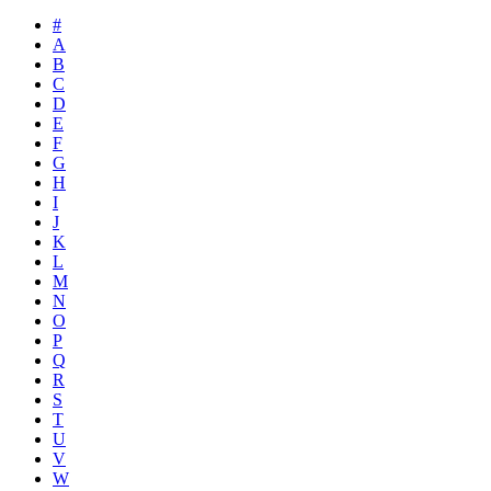
#
A
B
C
D
E
F
G
H
I
J
K
L
M
N
O
P
Q
R
S
T
U
V
W