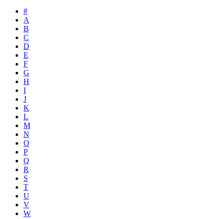
#
A
B
C
D
E
F
G
H
I
J
K
L
M
N
O
P
Q
R
S
T
U
V
W