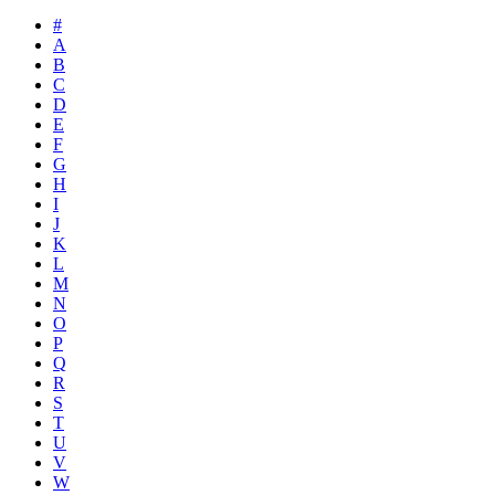
#
A
B
C
D
E
F
G
H
I
J
K
L
M
N
O
P
Q
R
S
T
U
V
W