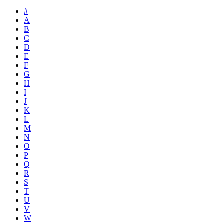
#
A
B
C
D
E
F
G
H
I
J
K
L
M
N
O
P
Q
R
S
T
U
V
W