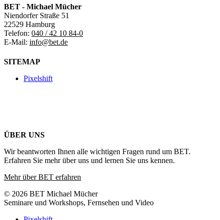
BET - Michael Mücher
Niendorfer Straße 51
22529 Hamburg
Telefon:
040 / 42 10 84-0
E-Mail:
info@bet.de
SITEMAP
Pixelshift
ÜBER UNS
Wir beantworten Ihnen alle wichtigen Fragen rund um BET.
Erfahren Sie mehr über uns und lernen Sie uns kennen.
Mehr über BET erfahren
© 2026 BET Michael Mücher
Seminare und Workshops, Fernsehen und Video
Pixelshift