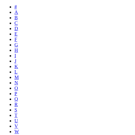
#
A
B
C
D
E
F
G
H
I
J
K
L
M
N
O
P
Q
R
S
T
U
V
W