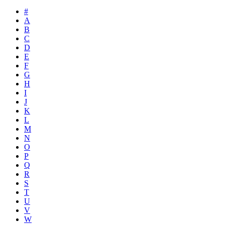
#
A
B
C
D
E
F
G
H
I
J
K
L
M
N
O
P
Q
R
S
T
U
V
W