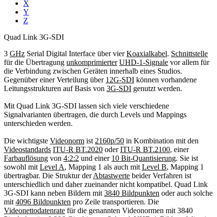
X
Y
Z
Quad Link 3G-SDI
3
GHz
Serial Digital Interface über vier
Koaxialkabel
.
Schnittstelle
für die Übertragung
unkomprimierter
UHD-1-Signale
vor allem für
die Verbindung zwischen Geräten innerhalb eines Studios.
Gegenüber einer Verteilung über
12G-SDI
können vorhandene
Leitungsstrukturen auf Basis von
3G-SDI
genutzt werden.
Mit Quad Link 3G-SDI lassen sich viele verschiedene
Signalvarianten übertragen, die durch Levels und Mappings
unterschieden werden.
Die wichtigste
Videonorm
ist
2160p/50
in Kombination mit den
Videostandards
ITU-R BT.2020
oder
ITU-R BT.2100
, einer
Farbauflösung
von
4:2:2
und einer
10 Bit-Quantisierung
. Sie ist
sowohl mit
Level A
, Mapping 1 als auch mit
Level B
, Mapping 1
übertragbar. Die Struktur der
Abtastwerte
beider Verfahren ist
unterschiedlich und daher zueinander nicht kompatibel. Quad Link
3G-SDI kann neben Bildern mit
3840 Bildpunkten
oder auch solche
mit
4096 Bildpunkten
pro Zeile transportieren. Die
Videonettodatenrate
für die genannten Videonormen mit 3840