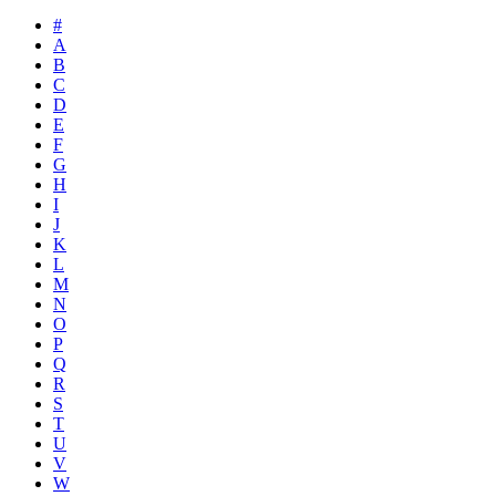
#
A
B
C
D
E
F
G
H
I
J
K
L
M
N
O
P
Q
R
S
T
U
V
W