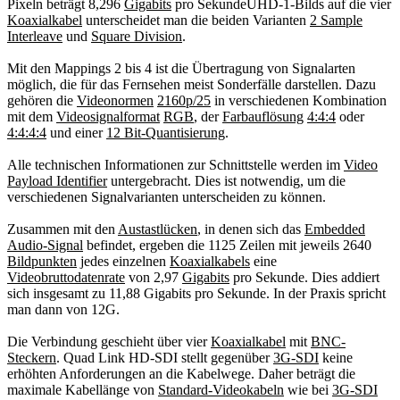
Pixeln beträgt 8,296
Gigabits
pro SekundeUHD-1-Bilds auf die vier
Koaxialkabel
unterscheidet man die beiden Varianten
2 Sample
Interleave
und
Square Division
.
Mit den Mappings 2 bis 4 ist die Übertragung von Signalarten
möglich, die für das Fernsehen meist Sonderfälle darstellen. Dazu
gehören die
Videonormen
2160p/25
in verschiedenen Kombination
mit dem
Videosignalformat
RGB
, der
Farbauflösung
4:4:4
oder
4:4:4:4
und einer
12 Bit-Quantisierung
.
Alle technischen Informationen zur Schnittstelle werden im
Video
Payload Identifier
untergebracht. Dies ist notwendig, um die
verschiedenen Signalvarianten unterscheiden zu können.
Zusammen mit den
Austastlücken
, in denen sich das
Embedded
Audio-Signal
befindet, ergeben die 1125 Zeilen mit jeweils 2640
Bildpunkten
jedes einzelnen
Koaxialkabels
eine
Videobruttodatenrate
von 2,97
Gigabits
pro Sekunde. Dies addiert
sich insgesamt zu 11,88 Gigabits pro Sekunde. In der Praxis spricht
man dann von 12G.
Die Verbindung geschieht über vier
Koaxialkabel
mit
BNC-
Steckern
. Quad Link HD-SDI stellt gegenüber
3G-SDI
keine
erhöhten Anforderungen an die Kabelwege. Daher beträgt die
maximale Kabellänge von
Standard-Videokabeln
wie bei
3G-SDI