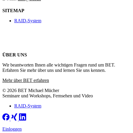
SITEMAP
RAID-System
ÜBER UNS
Wir beantworten Ihnen alle wichtigen Fragen rund um BET.
Erfahren Sie mehr über uns und lernen Sie uns kennen.
Mehr über BET erfahren
© 2026 BET Michael Mücher
Seminare und Workshops, Fernsehen und Video
RAID-System
Einloggen