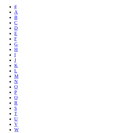
#
A
B
C
D
E
F
G
H
I
J
K
L
M
N
O
P
Q
R
S
T
U
V
W