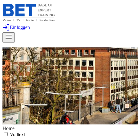
Einloggen
Home
Volltext