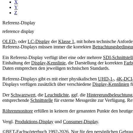
X
Y
Z
Referenz-Display
reference display
OLED-
oder
LC-Display
der
Klasse 1
, mit hohen technische Anforde
Referenz-Displays müssen immer die korrekten
Betrachtungsbedingu
Ein Referenz-Display verfügt über eine oder mehrere
SDI-Schnittstel
Einhaltung der
Display-Kennlinie
, die Darstellung der korrekten
Farb
Daten entsprechen den jeweiligen technischen Standards.
Referenz-Displays gibt es mit einer physikalischen
UHD-1-
,
4K-DCI
Displays verfügen zusätzlich über verschiedene
Display-Kennlinien
f
Der
Schwarzwert
, die
Leuchtdichte
, ggf. die
Hintergrundbeleuchtung
entsprechende
Schnittstelle
für externe Messgeräte zur Verfügung. Re
Röhrenmonitore
erfüllen in keinem der genannten Punkte den heutig
Vergl.
Produktions-Display
und
Consumer-Display
.
©BET-Fachwörterbuch 1992-2026. Nur für den persönlichen Gebrauch