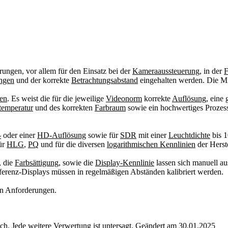
rungen, vor allem für den Einsatz bei der
Kameraaussteuerung
, in der
F
ngen
und der korrekte
Betrachtungsabstand
eingehalten werden. Die M
len
. Es weist die für die jeweilige
Videonorm
korrekte
Auflösung
, eine
temperatur
und des korrekten
Farbraum
sowie ein hochwertiges Prozess
-
oder einer
HD-Auflösung
sowie für
SDR
mit einer
Leuchtdichte
bis 
ür
HLG
,
PQ
und für die diversen
logarithmischen Kennlinien
der Herste
, die
Farbsättigung
, sowie die
Display-Kennlinie
lassen sich manuell au
ferenz-Displays müssen in regelmäßigen Abständen kalibriert werden.
en Anforderungen.
. Jede weitere Verwertung ist untersagt. Geändert am 30.01.2025