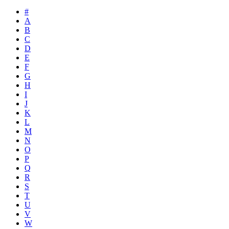
#
A
B
C
D
E
F
G
H
I
J
K
L
M
N
O
P
Q
R
S
T
U
V
W