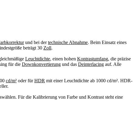
arbkorrektur
und bei der
technische Abnahme
. Beim Einsatz eines
indestgröße beträgt 30
Zoll
.
 gleichmäßige
Leuchtdichte
, einen hohen
Kontrastumfang
, die präzise
ing für die
Downkonvertierung
und das
Deinterlacing
auf. Alle
100
cd/m²
oder für
HDR
mit einer Leuchtdichte ab 1000 cd/m². HDR-
ller.
swählen. Für die Kalibrierung von Farbe und Kontrast steht eine