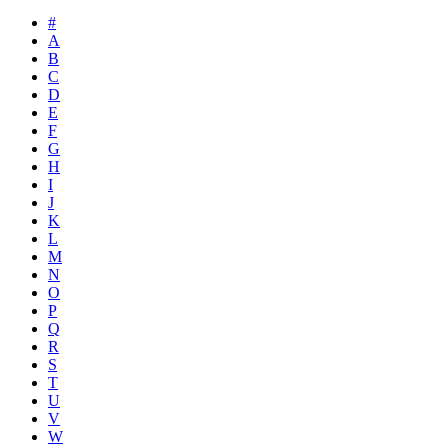
#
A
B
C
D
E
F
G
H
I
J
K
L
M
N
O
P
Q
R
S
T
U
V
W