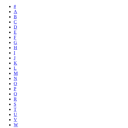
#
A
B
C
D
E
F
G
H
I
J
K
L
M
N
O
P
Q
R
S
T
U
V
W