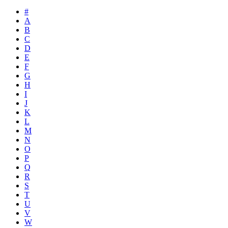
#
A
B
C
D
E
F
G
H
I
J
K
L
M
N
O
P
Q
R
S
T
U
V
W