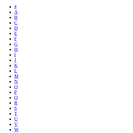
#
A
B
C
D
E
F
G
H
I
J
K
L
M
N
O
P
Q
R
S
T
U
V
W