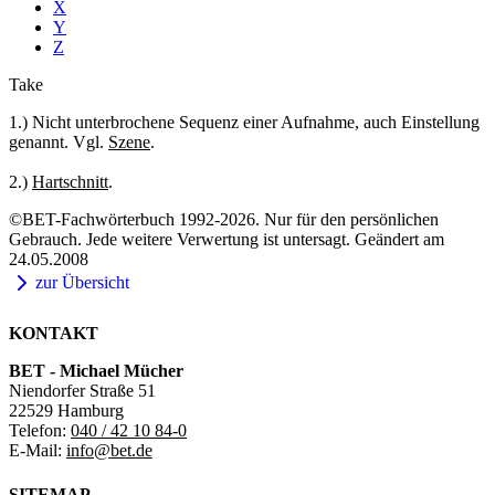
X
Y
Z
Take
1.) Nicht unterbrochene Sequenz einer Aufnahme, auch Einstellung
genannt. Vgl.
Szene
.
2.)
Hartschnitt
.
©BET-Fachwörterbuch 1992-2026. Nur für den persönlichen
Gebrauch. Jede weitere Verwertung ist untersagt. Geändert am
24.05.2008
zur Übersicht
KONTAKT
BET - Michael Mücher
Niendorfer Straße 51
22529 Hamburg
Telefon:
040 / 42 10 84-0
E-Mail:
info@bet.de
SITEMAP