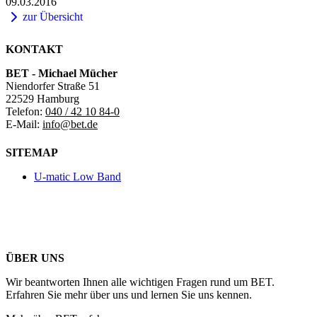
09.03.2016
zur Übersicht
KONTAKT
BET - Michael Mücher
Niendorfer Straße 51
22529 Hamburg
Telefon:
040 / 42 10 84-0
E-Mail:
info@bet.de
SITEMAP
U-matic Low Band
ÜBER UNS
Wir beantworten Ihnen alle wichtigen Fragen rund um BET.
Erfahren Sie mehr über uns und lernen Sie uns kennen.