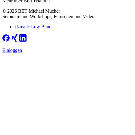
Mehr über BET erfahren
© 2026 BET Michael Mücher
Seminare und Workshops, Fernsehen und Video
U-matic Low Band
Einloggen