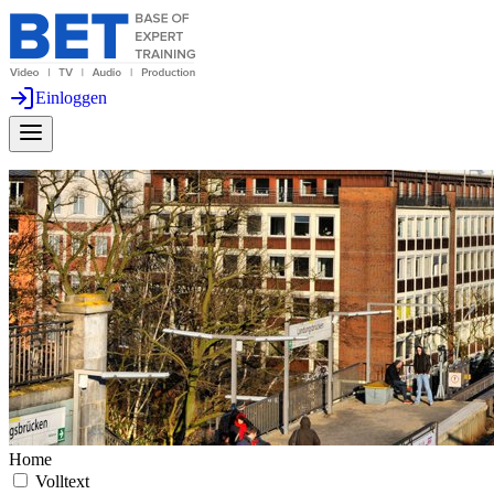
Einloggen
Home
Volltext