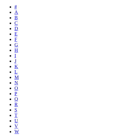
#
A
B
C
D
E
F
G
H
I
J
K
L
M
N
O
P
Q
R
S
T
U
V
W