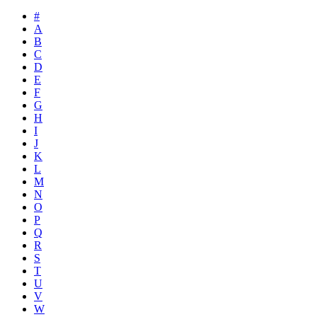
#
A
B
C
D
E
F
G
H
I
J
K
L
M
N
O
P
Q
R
S
T
U
V
W