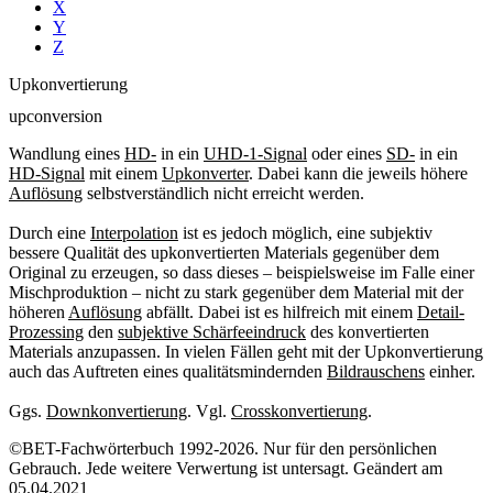
X
Y
Z
Upkonvertierung
upconversion
Wandlung eines
HD-
in ein
UHD-1-Signal
oder eines
SD-
in ein
HD-Signal
mit einem
Upkonverter
. Dabei kann die jeweils höhere
Auflösung
selbstverständlich nicht erreicht werden.
Durch eine
Interpolation
ist es jedoch möglich, eine subjektiv
bessere Qualität des upkonvertierten Materials gegenüber dem
Original zu erzeugen, so dass dieses – beispielsweise im Falle einer
Mischproduktion – nicht zu stark gegenüber dem Material mit der
höheren
Auflösung
abfällt. Dabei ist es hilfreich mit einem
Detail-
Prozessing
den
subjektive Schärfeeindruck
des konvertierten
Materials anzupassen. In vielen Fällen geht mit der Upkonvertierung
auch das Auftreten eines qualitätsmindernden
Bildrauschens
einher.
Ggs.
Downkonvertierung
. Vgl.
Crosskonvertierung
.
©BET-Fachwörterbuch 1992-2026. Nur für den persönlichen
Gebrauch. Jede weitere Verwertung ist untersagt. Geändert am
05.04.2021