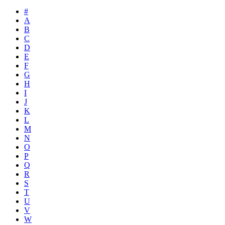
#
A
B
C
D
E
F
G
H
I
J
K
L
M
N
O
P
Q
R
S
T
U
V
W