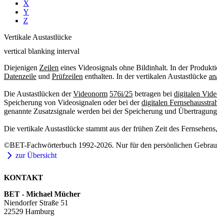
X
Y
Z
Vertikale Austastlücke
vertical blanking interval
Diejenigen
Zeilen
eines Videosignals ohne Bildinhalt. In der Produkti
Datenzeile
und
Prüfzeilen
enthalten. In der vertikalen Austastlücke
an
Die Austastlücken der
Videonorm
576i/25
betragen bei
digitalen Vid
Speicherung von Videosignalen oder bei der
digitalen Fernsehausstra
genannte Zusatzsignale werden bei der Speicherung und Übertragung 
Die vertikale Austastlücke stammt aus der frühen Zeit des Fernsehens
©BET-Fachwörterbuch 1992-2026. Nur für den persönlichen Gebrauch
zur Übersicht
KONTAKT
BET - Michael Mücher
Niendorfer Straße 51
22529 Hamburg