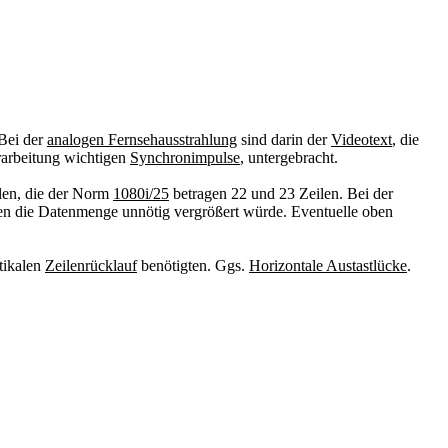
 Bei der
analogen Fernsehausstrahlung
sind darin der
Videotext
, die
erarbeitung wichtigen
Synchronimpulse
, untergebracht.
len, die der Norm
1080i/25
betragen 22 und 23 Zeilen. Bei der
sten die Datenmenge unnötig vergrößert würde. Eventuelle oben
rtikalen
Zeilenrücklauf
benötigten. Ggs.
Horizontale Austastlücke
.