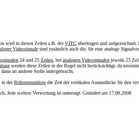
on wird in diesen Zeilen z.B. der
VITC
übertragen und aufgezeichnet.
aloger Videosignale
sind zusätzlich auch die, für eine analoge Signalv
eosignalen
24 und 25
Zeilen
, bei
analogen Videosignalen
jeweils 25 Zei
hlung
werden diese Zeilen in der Regel nicht berücksichtigt, da anson
dann an anderer Stelle untergebracht.
, in der
Röhrenmonitore
die Zeit der vertikalen Austastlücke für den ve
. Jede weitere Verwertung ist untersagt. Geändert am 17.08.2008