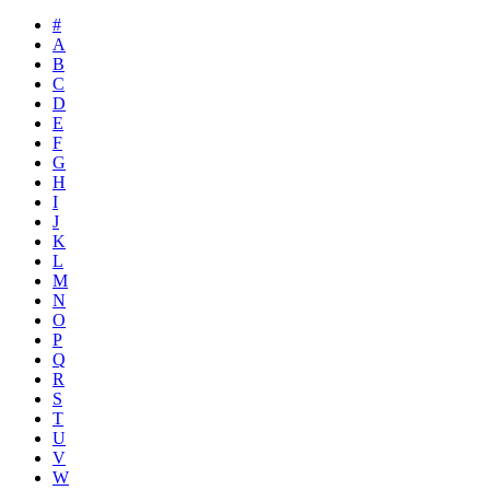
#
A
B
C
D
E
F
G
H
I
J
K
L
M
N
O
P
Q
R
S
T
U
V
W