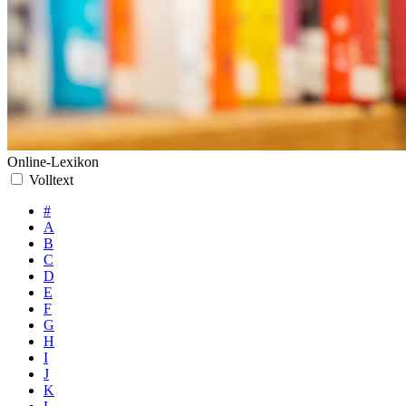
Online-Lexikon
Volltext
#
A
B
C
D
E
F
G
H
I
J
K