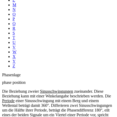
L
M
N
O
P
Q
R
S
T
U
V
W
X
Y
Z
Phasenlage
phase position
Die Beziehung zweier
Sinusschwingungen
zueinander. Diese
Beziehung kann mit einer Winkelangabe beschrieben werden. Die
Periode
einer Sinusschwingung mit einem Berg und einem
Wellental beträgt damit 360°. Differieren zwei Sinusschwingungen
um die Hälfte ihrer Periode, beträgt die Phasendifferenz 180°, eilt
eines der beiden Signale um ein Viertel einer Periode vor, spricht