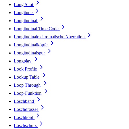
Long Shot
Longitude
Longitudinal
Longitudinal Time Code
Longitudinale chromatische Aberration
Longitudinalköpfe
Longitudinalspur
Longplay
Look Profile
Lookup Table
Loop Through
Loop-Funktion
Löschband
Löschdrossel
Löschkopf
Löschschutz