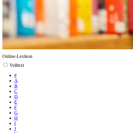
Online-Lexikon
Volltext
#
A
B
C
D
E
F
G
H
I
J