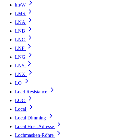
lm/W
LMS
LNA
LNB
LNC
LNF
LNG
LNS
LNX
LO
Load Resistance
LOC
Local
Local Dimming
Local Host-Adresse
Lochmasken-Röhre