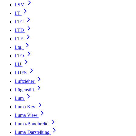
LSM
LT
LTC
LTD
LTE
Ltg.
LTO
LU
LUFS
Luftzieher
Lügenstift
Lum
Luma Key
Luma View
Luma-Bandbreite
Luma-Darstellung