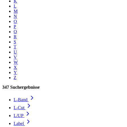
K
L
M
N
O
P
Q
R
S
T
U
V
W
X
Y
Z
347 Suchergebnisse
L-Band
L-Cut
L/UP
Label