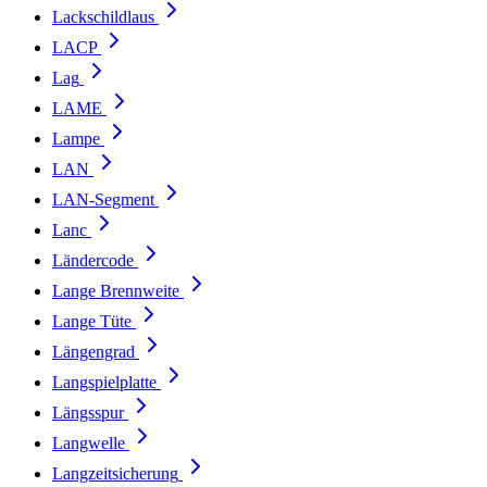
Lackschildlaus
LACP
Lag
LAME
Lampe
LAN
LAN-Segment
Lanc
Ländercode
Lange Brennweite
Lange Tüte
Längengrad
Langspielplatte
Längsspur
Langwelle
Langzeitsicherung