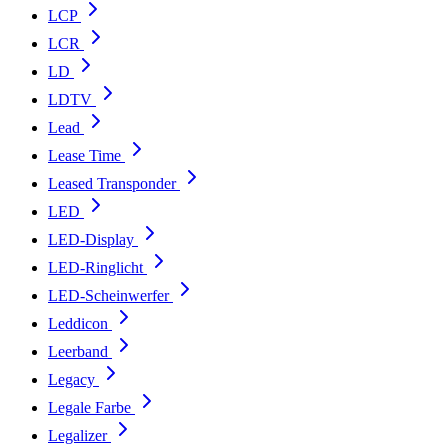
LCP
LCR
LD
LDTV
Lead
Lease Time
Leased Transponder
LED
LED-Display
LED-Ringlicht
LED-Scheinwerfer
Leddicon
Leerband
Legacy
Legale Farbe
Legalizer