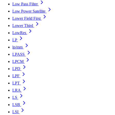
Low Pass Filter
Low Power Satellite
Lower Field First
Lower Third
LowRes
LP
lp/mm
LPASS
LPCM
LPD
LPF
LPT
LRA
LS
LSB
LSI