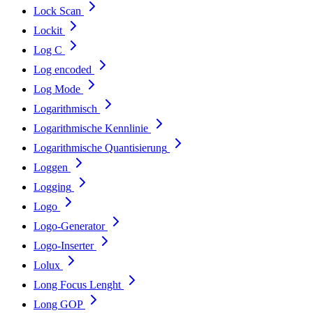
Lock Scan
Lockit
Log C
Log encoded
Log Mode
Logarithmisch
Logarithmische Kennlinie
Logarithmische Quantisierung
Loggen
Logging
Logo
Logo-Generator
Logo-Inserter
Lolux
Long Focus Lenght
Long GOP