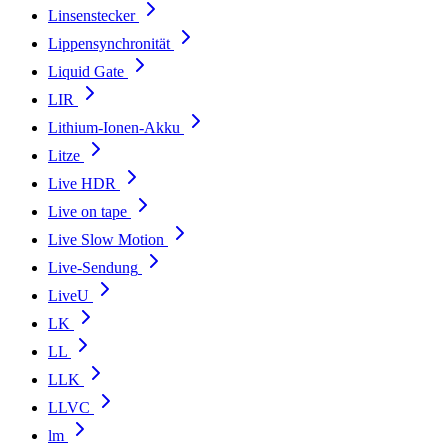
Linsenstecker
Lippensynchronität
Liquid Gate
LIR
Lithium-Ionen-Akku
Litze
Live HDR
Live on tape
Live Slow Motion
Live-Sendung
LiveU
LK
LL
LLK
LLVC
lm