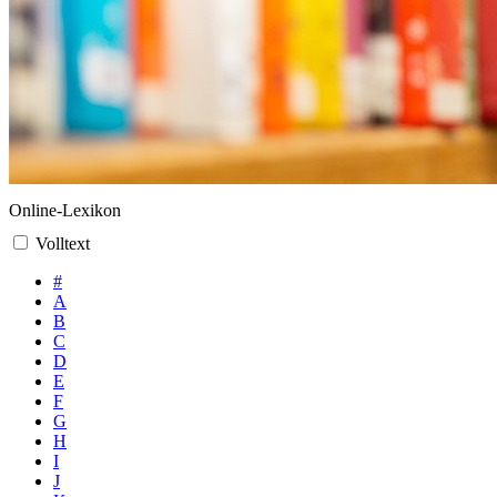
Online-Lexikon
Volltext
#
A
B
C
D
E
F
G
H
I
J