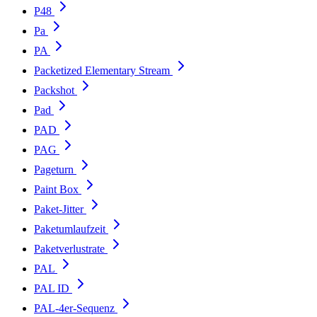
P48
Pa
PA
Packetized Elementary Stream
Packshot
Pad
PAD
PAG
Pageturn
Paint Box
Paket-Jitter
Paketumlaufzeit
Paketverlustrate
PAL
PAL ID
PAL-4er-Sequenz