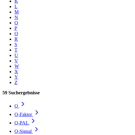
K
L
M
N
O
P
Q
R
S
T
U
V
W
X
Y
Z
59 Suchergebnisse
Q
Q-Faktor
Q-PAL
Q-Signal