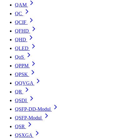
QAM
QC
QCIF
QFHD
QHD
QLED
QoS
QPPM
QPSK
QQVGA
QR
QSDI
QSFP-DD-Modul
QSFP-Modul
QSR
QSXGA