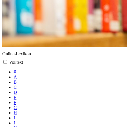
Online-Lexikon
Volltext
#
A
B
C
D
E
F
G
H
I
J