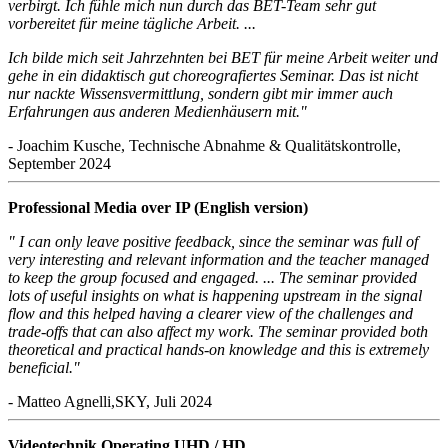
verbirgt. Ich fühle mich nun durch das BET-Team sehr gut
vorbereitet für meine tägliche Arbeit. ...
Ich bilde mich seit Jahrzehnten bei BET für meine Arbeit weiter und
gehe in ein didaktisch gut choreografiertes Seminar. Das ist nicht
nur nackte Wissensvermittlung, sondern gibt mir immer auch
Erfahrungen aus anderen Medienhäusern mit."
- Joachim Kusche, Technische Abnahme & Qualitätskontrolle,
September 2024
Professional Media over IP (English version)
" I can only leave positive feedback, since the seminar was full of
very interesting and relevant information and the teacher managed
to keep the group focused and engaged. ... The seminar provided
lots of useful insights on what is happening upstream in the signal
flow and this helped having a clearer view of the challenges and
trade-offs that can also affect my work. The seminar provided both
theoretical and practical hands-on knowledge and this is extremely
beneficial."
- Matteo Agnelli,SKY, Juli 2024
Videotechnik Operating UHD / HD