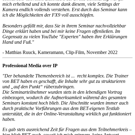
mich erhellend und ich konnte dank diesem, viele Settings der
Kamera endlich vollends verstehen. Erst durch das Seminar kann
ich die Möglichkeiten der FX9 voll ausschöpfen.
Besonders gefällt mir, dass Sie in ihrem Seminar nachvollziehbar
Dinge erklärt haben und bei mir keine Fragen offenließen. Im
Gegensatz zu vielen YouTube "Experten" haben ihre Erklärungen
Hand und Fuß."
- Matthias Ruuck, Kameramann, Clip-Film, November 2022
Professional Media over IP
"Der behandelte Themenbereich ist ... recht komplex. Die Trainer
von BET haben es geschafft, die Inhalte sehr gut zu strukturieren
und „auf den Punkt“ rüberzubringen.
Die Seminarteilnehmer wurden stets in den lebendigen Vortrag
einbezogen, wodurch die Aufmerksamkeit während des gesamten
Seminars konstant hoch blieb. Die Abschnitte wurden immer auch
durch praktische Vorführungen aus dem BET-eigenen Testlab
unterstützt, die in der Online-Veranstaltung wirklich gut funktioniert
haben.
Es gab stets ausreichend Zeit für Fragen aus dem Teilnehmerkreis –
hier blieb BET auch, soweit ich mich erinnere, keine Antwort