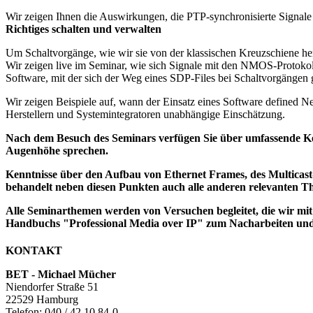
Wir zeigen Ihnen die Auswirkungen, die PTP-synchronisierte Signale
Richtiges schalten und verwalten
Um Schaltvorgänge, wie wir sie von der klassischen Kreuzschiene her
Wir zeigen live im Seminar, wie sich Signale mit den NMOS-Protokol
Software, mit der sich der Weg eines SDP-Files bei Schaltvorgängen g
Wir zeigen Beispiele auf, wann der Einsatz eines Software defined N
Herstellern und Systemintegratoren unabhängige Einschätzung.
Nach dem Besuch des Seminars verfügen Sie über umfassende Ken
Augenhöhe sprechen.
Kenntnisse über den Aufbau von Ethernet Frames, des Multicast-
behandelt neben diesen Punkten auch alle anderen relevanten Th
Alle Seminarthemen werden von Versuchen begleitet, die wir mit
Handbuchs "Professional Media over IP" zum Nacharbeiten un
KONTAKT
BET - Michael Mücher
Niendorfer Straße 51
22529 Hamburg
Telefon:
040 / 42 10 84-0