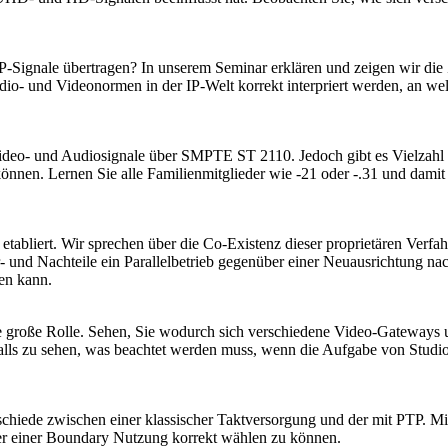
 IP-Signale übertragen? In unserem Seminar erklären und zeigen wir
dio- und Videonormen in der IP-Welt korrekt interpriert werden, an w
ideo- und Audiosignale über SMPTE ST 2110. Jedoch gibt es Vielzahl
 können. Lernen Sie alle Familienmitglieder wie -21 oder -.31 und damit
 etabliert. Wir sprechen über die Co-Existenz dieser proprietären Ver
- und Nachteile ein Parallelbetrieb gegenüber einer Neuausrichtung na
en kann.
große Rolle. Sehen, Sie wodurch sich verschiedene Video-Gateways un
lls zu sehen, was beachtet werden muss, wenn die Aufgabe von Studio
chiede zwischen einer klassischer Taktversorgung und der mit PTP. Mi
er einer Boundary Nutzung korrekt wählen zu können.