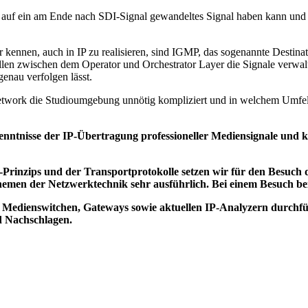
 auf ein am Ende nach SDI-Signal gewandeltes Signal haben kann und e
 kennen, auch in IP zu realisieren, sind IGMP, das sogenannte Destina
len zwischen dem Operator und Orchestrator Layer die Signale verwal
enau verfolgen lässt.
etwork die Studioumgebung unnötig kompliziert und in welchem Umfeld 
ntnisse der IP-Übertragung professioneller Mediensignale und kön
Prinzips und der Transportprotokolle setzen wir für den Besuch 
emen der Netzwerktechnik sehr ausführlich. Bei einem Besuch bei
 Medienswitchen, Gateways sowie aktuellen IP-Analyzern durchfüh
d Nachschlagen.