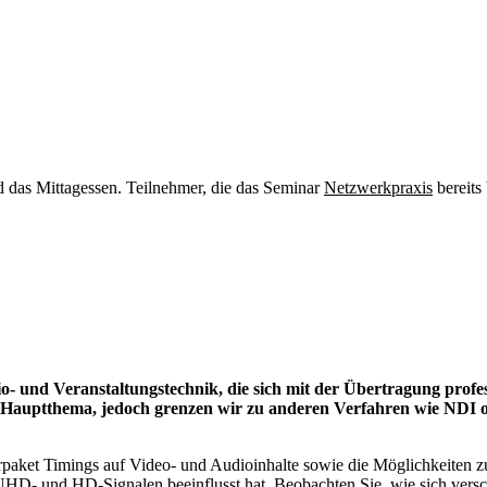
nd das Mittagessen. Teilnehmer, die das Seminar
Netzwerkpraxis
bereits
io- und Veranstaltungstechnik, die sich mit der Übertragung profe
 Hauptthema, jedoch grenzen wir zu anderen Verfahren wie NDI 
aket Timings auf Video- und Audioinhalte sowie die Möglichkeiten zu
HD- und HD-Signalen beeinflusst hat. Beobachten Sie, wie sich versc