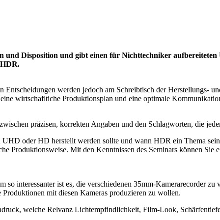
n und Disposition und gibt einen für Nichttechniker aufbereiteten
D/HDR.
chen Entscheidungen werden jedoch am Schreibtisch der Herstellungs- u
ür eine wirtschafltiche Produktionsplan und eine optimale Kommunikatio
 zwischen präzisen, korrekten Angaben und den Schlagworten, die jeder 
 in UHD oder HD herstellt werden sollte und wann HDR ein Thema sein
tliche Produktionsweise. Mit den Kenntnissen des Seminars können Sie e
 Um so interessanter ist es, die verschiedenen 35mm-Kamerarecorder zu
le Produktionen mit diesen Kameras produzieren zu wollen.
druck, welche Relvanz Lichtempfindlichkeit, Film-Look, Schärfentiefe 