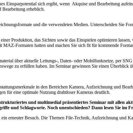
ches Einsparpotential sich ergibt, wenn Akquise und Bearbeitung aufe
Bearbeitung erheblich.
eichnungsformate und die verwendeten Medien. Unterscheiden Sie Form
einer Produktion, das Sichten sowie das Einspielen optimieren lassen
r mit MAZ-Formaten hatten und machen Sie sich fit für kommende Format
terial über aktuelle Leitungs-, Daten- oder Mobilfunknetze, per SNG 
nswege zu erfüllen haben. Im Seminar gewinnen Sie einen Überblick 
attungsmerkmale in den Bereichen Kamera, Aufzeichnung und Bearbeit
en für eine optimale Nutzung drahtloser Kameras deutlich.
strukturiertes und multimedial präsentiertes Seminar mit allen 
griffe und Schlagworte. Noch unentschieden? Dann lesen Sie im Fra
ch ein erneuter Besuch. Die Themen File-Technik, Aufzeichnung und Ka