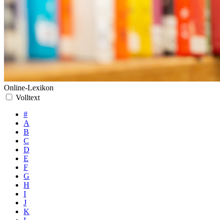
Online-Lexikon
Volltext
#
A
B
C
D
E
F
G
H
I
J
K