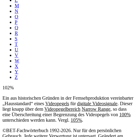
L
M
N
O
P
Q
R
S
T
U
V
W
X
Y
Z
102%
Ein aus historischen Gründen in der Fernsehproduktion vereinbarter
„Hausstandard“ eines
Videopegels
für
digitale Videosignale
. Dieser
liegt knapp über dem
Videopegelbereich
Narrow Range
, so dass
eine Überschreitung einer Begrenzung des Videopegels von
100%
unterschieden werden kann. Vergl.
105%
.
©BET-Fachwörterbuch 1992-2026. Nur für den persönlichen
Gebrauch. Jede weitere Verwertung ist untersagt. Geändert am