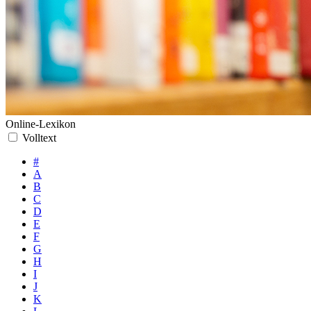
Online-Lexikon
Volltext
#
A
B
C
D
E
F
G
H
I
J
K