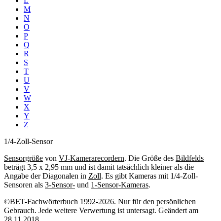
L
M
N
O
P
Q
R
S
T
U
V
W
X
Y
Z
1/4-Zoll-Sensor
Sensorgröße
von
VJ-Kamerarecordern
. Die Größe des
Bildfelds
beträgt 3,5 x 2,95 mm und ist damit tatsächlich kleiner als die
Angabe der Diagonalen in
Zoll
. Es gibt Kameras mit 1/4-Zoll-
Sensoren als
3-Sensor-
und
1-Sensor-Kameras
.
©BET-Fachwörterbuch 1992-2026. Nur für den persönlichen
Gebrauch. Jede weitere Verwertung ist untersagt. Geändert am
28.11.2018