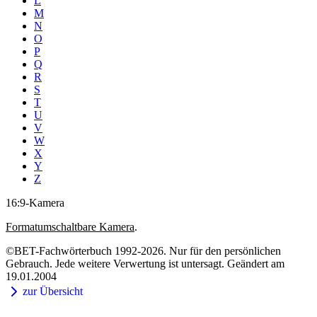
L
M
N
O
P
Q
R
S
T
U
V
W
X
Y
Z
16:9-Kamera
Formatumschaltbare Kamera
.
©BET-Fachwörterbuch 1992-2026. Nur für den persönlichen
Gebrauch. Jede weitere Verwertung ist untersagt. Geändert am
19.01.2004
zur Übersicht