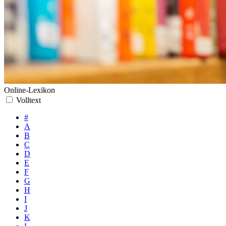
Online-Lexikon
Volltext
#
A
B
C
D
E
F
G
H
I
J
K