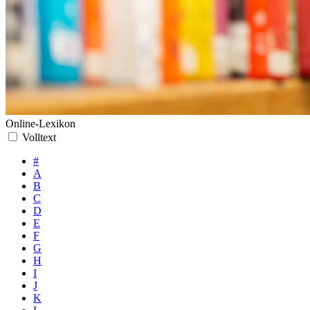
Online-Lexikon
Volltext
#
A
B
C
D
E
F
G
H
I
J
K