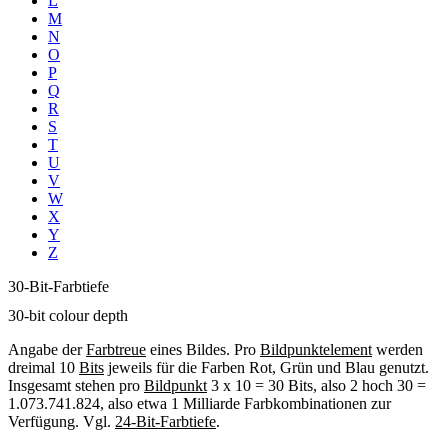
L
M
N
O
P
Q
R
S
T
U
V
W
X
Y
Z
30-Bit-Farbtiefe
30-bit colour depth
Angabe der
Farbtreue
eines Bildes. Pro
Bildpunktelement
werden
dreimal 10
Bits
jeweils für die Farben Rot, Grün und Blau genutzt.
Insgesamt stehen pro
Bildpunkt
3 x 10 = 30 Bits, also 2 hoch 30 =
1.073.741.824, also etwa 1 Milliarde Farbkombinationen zur
Verfügung. Vgl.
24-Bit-Farbtiefe
.