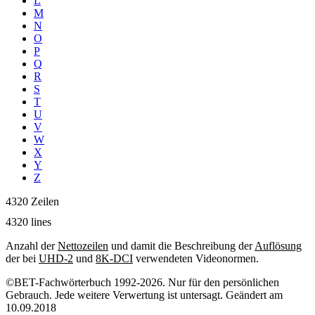
L
M
N
O
P
Q
R
S
T
U
V
W
X
Y
Z
4320 Zeilen
4320 lines
Anzahl der
Nettozeilen
und damit die Beschreibung der
Auflösung
der bei
UHD-2
und
8K-DCI
verwendeten Videonormen.
©BET-Fachwörterbuch 1992-2026. Nur für den persönlichen
Gebrauch. Jede weitere Verwertung ist untersagt. Geändert am
10.09.2018