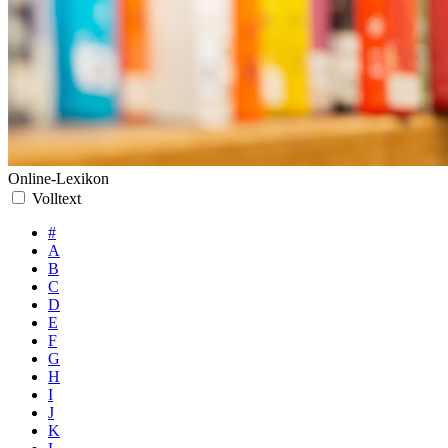
Online-Lexikon
Volltext
#
A
B
C
D
E
F
G
H
I
J
K