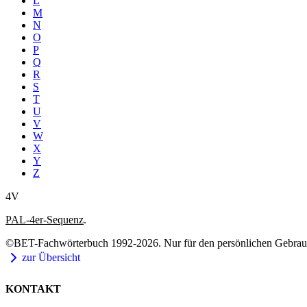
L
M
N
O
P
Q
R
S
T
U
V
W
X
Y
Z
4V
PAL-4er-Sequenz
.
©BET-Fachwörterbuch 1992-2026. Nur für den persönlichen Gebrauch
zur Übersicht
KONTAKT