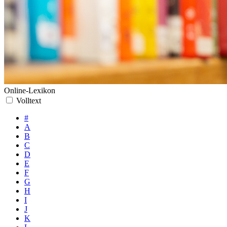
Online-Lexikon
Volltext
#
A
B
C
D
E
F
G
H
I
J
K