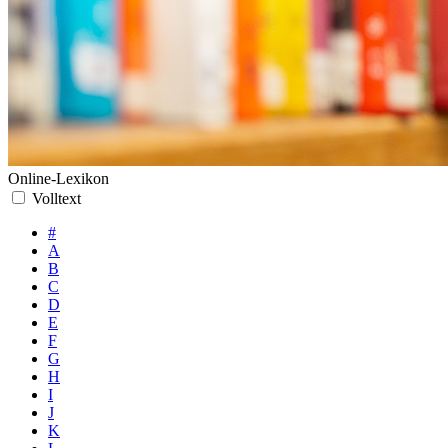
Online-Lexikon
Volltext
#
A
B
C
D
E
F
G
H
I
J
K