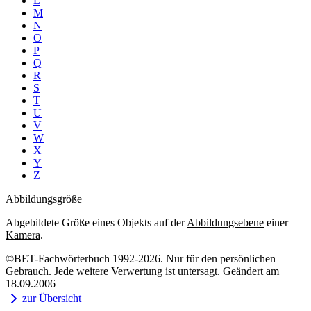
L
M
N
O
P
Q
R
S
T
U
V
W
X
Y
Z
Abbildungsgröße
Abgebildete Größe eines Objekts auf der
Abbildungsebene
einer
Kamera
.
©BET-Fachwörterbuch 1992-2026. Nur für den persönlichen
Gebrauch. Jede weitere Verwertung ist untersagt. Geändert am
18.09.2006
zur Übersicht