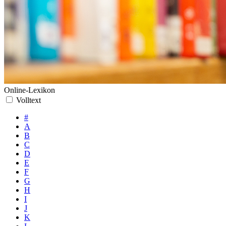
Online-Lexikon
Volltext
#
A
B
C
D
E
F
G
H
I
J
K