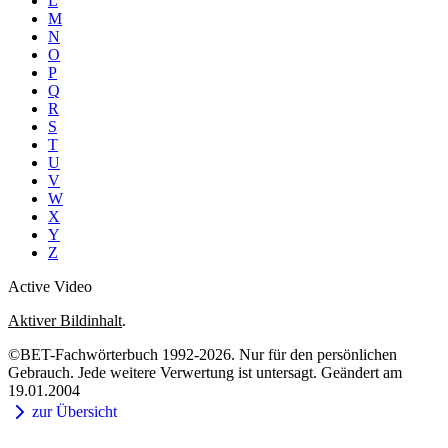
L
M
N
O
P
Q
R
S
T
U
V
W
X
Y
Z
Active Video
Aktiver Bildinhalt
.
©BET-Fachwörterbuch 1992-2026. Nur für den persönlichen
Gebrauch. Jede weitere Verwertung ist untersagt. Geändert am
19.01.2004
zur Übersicht