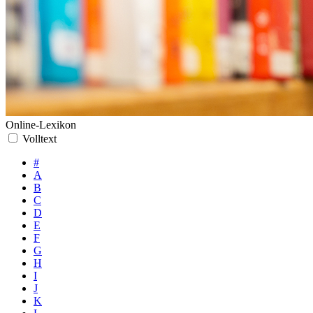
Online-Lexikon
Volltext
#
A
B
C
D
E
F
G
H
I
J
K