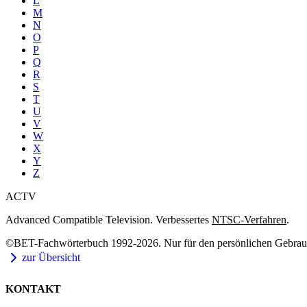
L
M
N
O
P
Q
R
S
T
U
V
W
X
Y
Z
ACTV
Advanced Compatible Television. Verbessertes
NTSC-Verfahren
.
©BET-Fachwörterbuch 1992-2026. Nur für den persönlichen Gebrauch
zur Übersicht
KONTAKT