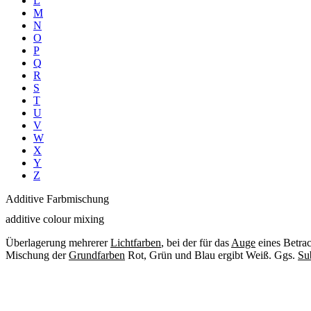
L
M
N
O
P
Q
R
S
T
U
V
W
X
Y
Z
Additive Farbmischung
additive colour mixing
Überlagerung mehrerer
Lichtfarben
, bei der für das
Auge
eines Betrac
Mischung der
Grundfarben
Rot, Grün und Blau ergibt Weiß. Ggs.
Su