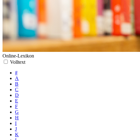
Online-Lexikon
Volltext
#
A
B
C
D
E
F
G
H
I
J
K