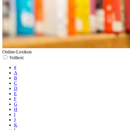
Online-Lexikon
Volltext
#
A
B
C
D
E
F
G
H
I
J
K