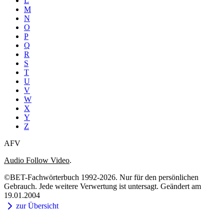
L
M
N
O
P
Q
R
S
T
U
V
W
X
Y
Z
AFV
Audio Follow Video
.
©BET-Fachwörterbuch 1992-2026. Nur für den persönlichen
Gebrauch. Jede weitere Verwertung ist untersagt. Geändert am
19.01.2004
zur Übersicht