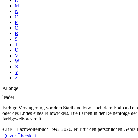
L
M
N
O
P
Q
R
S
T
U
V
W
X
Y
Z
Allonge
leader
Farbige Verlängerung vor dem
Startband
bzw. nach dem Endband ei
oder des Endes eines Filmwickels. Die Farben in der Reihenfolge der
farbig/weiß gestreift.
©BET-Fachwörterbuch 1992-2026. Nur für den persönlichen Gebrauch
zur Übersicht