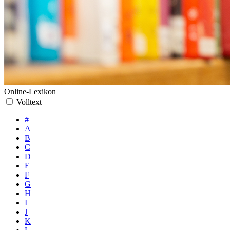
Online-Lexikon
Volltext
#
A
B
C
D
E
F
G
H
I
J
K