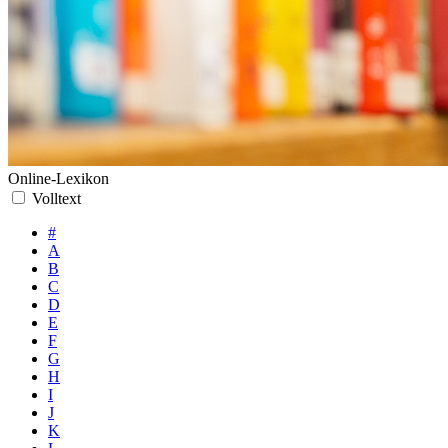
Online-Lexikon
Volltext
#
A
B
C
D
E
F
G
H
I
J
K