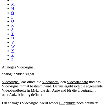
L
M
N
O
P
Q
R
S
T
U
V
W
X
Y
Z
Analoges Videosignal
analogue video signal
Videosignal
, das durch die
Videonorm
, den
Videostandard
und das
Videosignalformat
bestimmt wird. Daraus ergibt sich die sogenannte
Videobandbreite
in
MHz
, die den Aufwand für die Übertragung
oder Aufzeichnung definiert.
Ein analoges Videosignal weist weder
Bildpunkte
noch definierte