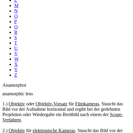
L
M
N
O
P
Q
R
S
T
U
V
W
X
Y
Z
Anamorphot
anamorphic lens
1.)
Objektiv
oder
Objektiv-Vorsatz
für
Filmkameras
. Staucht das
Bild vor der Aufnahme horizontal und ergibt bei der gedehnten
Projektion oder Wiedergabe ein Breitbild nach einem der
Scope-
Verfahren
.
2.)
Objektiv
für
elektronische Kameras
. Staucht das Bild vor der