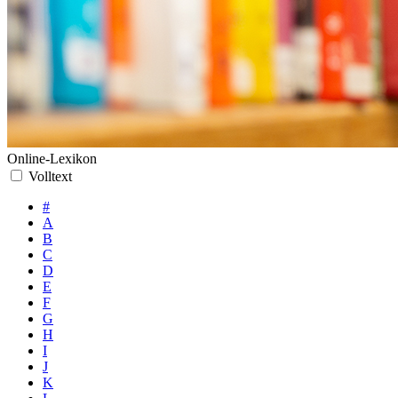
Online-Lexikon
Volltext
#
A
B
C
D
E
F
G
H
I
J
K