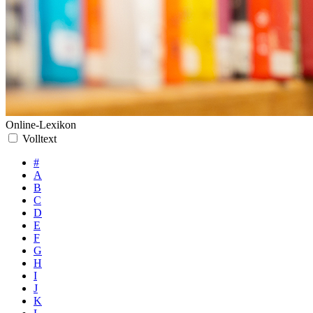
Online-Lexikon
Volltext
#
A
B
C
D
E
F
G
H
I
J
K