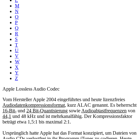
L
M
N
O
P
Q
R
S
T
U
V
W
X
Y
Z
Apple Lossless Audio Codec
Vom Hersteller Apple 2004 eingeführtes und heute lizenzfreies
Audiodatenkompressionsformat
, kurz ALAC genannt. Es beherrscht
16-Bit-
und
24 Bit-Quantisierung
sowie
Audioabtastfrequenzen
von
44,1
und 48 kHz und ist mehrkanalfähig. Der Kompressionsfaktor
beträgt etwa 1,5:1 bis maximal 2:1.
Ursprünglich hatte Apple hat das Format konzipiert, um Dateien von
Audio CDs
verlustfrei in ihr Programm iTunes zu codieren. Heute