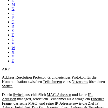
L
M
N
O
P
Q
R
S
T
U
V
W
X
Y
Z
ARP
Address Resolution Protocol. Grundlegendes Protokoll für die
Kommunikation zwischen
Teilnehmern
eines
Netzwerks
über einen
Switch
.
Da ein
Switch
ausschließlich
MAC-Adressen
und keine
IP-
Adressen
managed, sendet ein Teilnehmer als Anfrage ein
Ethernet
Frame
, das seine MAC- und seine IP-Adresse sowie die Ziel-IP-
Adresse beinhaltet. Der Switch verteilt diese Anfrage als
Broadcast