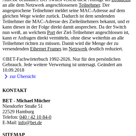
an alle dem Netzwerk angeschlossenen
Teilnehmer
. Der
angesprochene Teilnehmer meldet seine MAC-Adresse auf dem
gleichen Wege wieder zurück. Dadurch ist dem sendenden
Teilnehmer die MAC-Adresse des Zielteilnehmers bekannt, und er
kann diesen in der Folge direkt damit ansprechen. Da der Switch
nun weiß, an welchem
Port
der Ziel-Teilnehmer angeschlossen ist,
kann er Anfragen direkt vermitteln, ohne diese weiterhin an alle
Teilnehmer richten zu müssen. Damit wird die Menge der zu
versendenden
Ethernet Frames
im
Netzwerk
deutlich reduziert.
©BET-Fachwörterbuch 1992-2026. Nur für den persönlichen
Gebrauch. Jede weitere Verwertung ist untersagt. Geändert am
10.09.2018
zur Übersicht
KONTAKT
BET - Michael Mücher
Niendorfer Straße 51
22529 Hamburg
Telefon:
040 / 42 10 84-0
E-Mail:
info@bet.de
SITEMAP