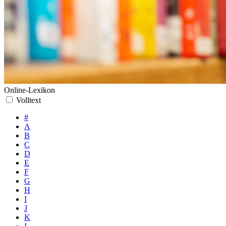
Online-Lexikon
Volltext
#
A
B
C
D
E
F
G
H
I
J
K